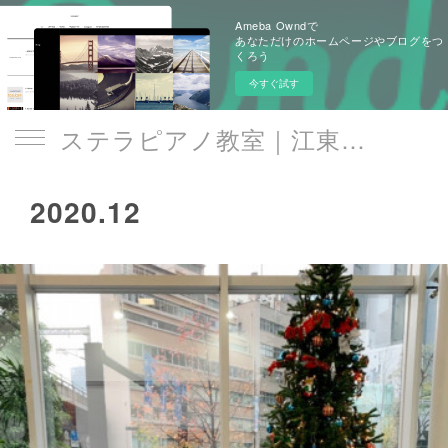
Ameba Owndで
あなただけのホームページやブログをつ
くろう
今すぐ試す
ステラピアノ教室｜江東区 門前仲町駅
2020
.
12