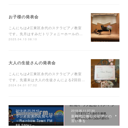
お子様の発表会
こんにちは♪江東区永代のステラピアノ教室
です。先月はすみだトリフォニーホールの…
2025.04.13 08:10
大人の生徒さんの発表会
こんにちは♪江東区永代のステラピアノ教室
です。先週末は大人の生徒さんによる2回目…
2024.04.01 07:02
2019.05.25 09:42
2019.05.11 07:30
ラジオ出演のお知らせ
新時代に新しくピアノの
～Rainbow Town FM
習い事を
88.5MHz～